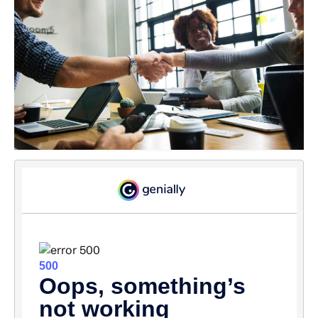
Formations
Programmation
Parcours métier acheteur public
Parcours métier commercial secteur public
Parcours métier formateur pour adultes
Parcours découverte des marchés publics
Boite à outils de l’acheteur
Boite à outils de la carte d’achat
Boite à outils softkills Achat
Outils H@ppy learning
Audit et Conseil