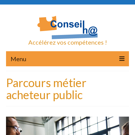
Accélérez vos compétences !
Menu
Accueil
Parcours métier
Mon parcours
acheteur public
Modalités d’intervention
Accessibilité handicap
Podcasts et écritures