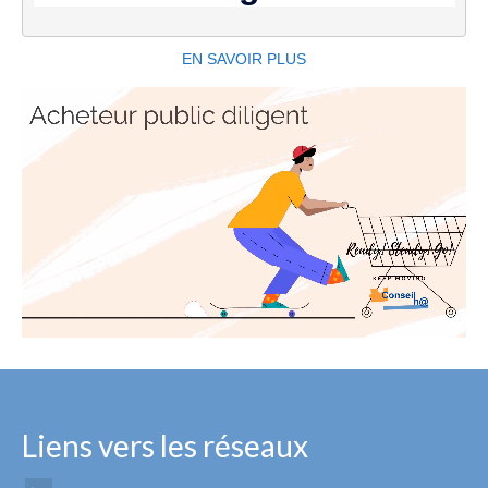
Association CFH@
Contact
EN SAVOIR PLUS
QUALIOPI
h@ Outre-mer
Liens vers les réseaux